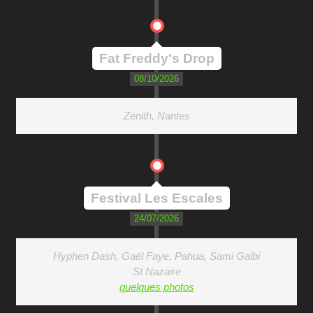
Fat Freddy's Drop
08/10/2026
Zenith, Nantes
Festival Les Escales
24/07/2026
Hyphen Dash, Gaël Faye, Pahua, Sami Galbi
St Nazaire
quelques photos