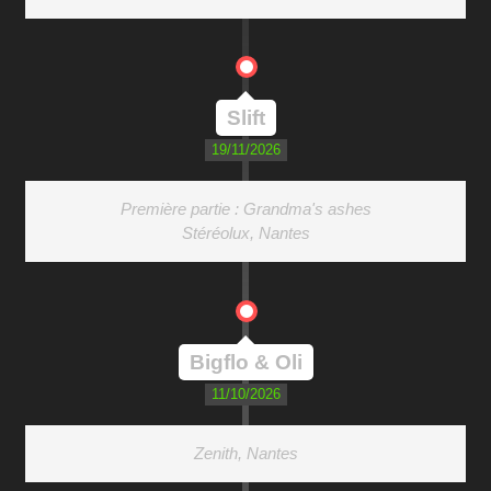
Slift
19/11/2026
Première partie : Grandma's ashes
Stéréolux, Nantes
Bigflo & Oli
11/10/2026
Zenith, Nantes